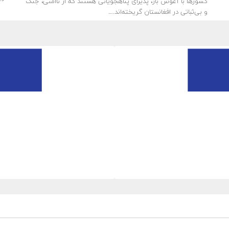
کشورها با آغوش باز، پذیرای پناهجویانی هستند که از ناامنی، جنگ
و بی‌ثباتی در افغانستان گریخته‌اند.…