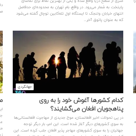
ا
متری از سطح دریا واقع شده و یکی از بهترین نقاط برای تماشای
دا
پایتخت به شمار می‌رود. در واقع، بام تهران به محدوده‌ای حدفاصل
صد
انتهای خیابان ولنجک تا ایستگاه اول تله‌کابین توچال گفته می‌شود
که به عنوان پاتوق آخر…
جهانگردی
کدام کشورها آغوش خود را به روی
مع
پناهجویان افغان می‌گشایند؟
در پی تحولات اخیر افغانستان، موج جدیدی از مهاجرت افغانستانی‌ها
ه
به سوی کشورهای دیگر آغاز شده است. این امر، بار دیگر توجه
مت
جهانیان را به سوی کشورهای مهاجر پذیر افغان جلب کرده است. این
زی