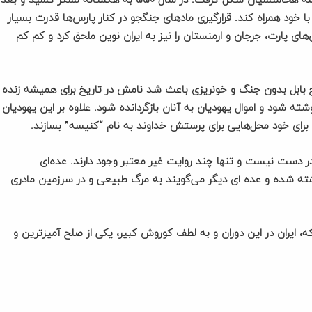
پایتخت خود را به شوش منتقل کرد و اینگونه بود که سلسله هخامنشیان شکل گرفت. در سال ۵۵۰ به هگمتانه لشگر کشید و بعد
ا خود همراه کند. قرارگیری مادهای جنگجو در کنار پارس‌ها قدرت بسیار
ای پارت، جرجان و ارمنستان را نیز به ایران نوین ملحق کرد و کم کم
ح بابل بدون جنگ و خونریزی باعث شد نامش در تاریخ برای همیشه زنده
وشته شود و اموال یهودیان به آنان بازگردانده شود. علاوه بر این یهودیان
و برای خود محل‌هایی برای پرستش خداوند به نام “کنیسه” بسازند.
ر دست نیست و تنها چند روایت غیر معتبر وجود دارند. عده‌ای
ته شده و عده ای دیگر می‌گویند به مرگ طبیعی و در سرزمین مادری
ایران در این دوران و به لطف کوروش کبیر، یکی از صلح آمیزترین و