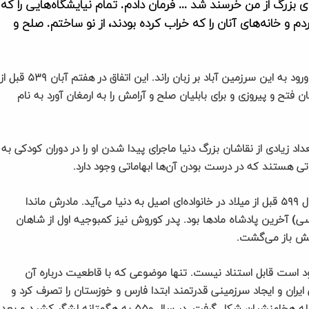
 بزرگ از من خرسند شد … فرمان دادم. تمام نیایشگاه‌هایی را که
دم و خانه‌های آنان را که خراب کرده بودند، از نو ساختم. صلح و
این بخشی از سخنان کوروش است که در زمان فتح بابل و ورود به این سرزمین آباد بر زبان راند. این اتفاق در هفتم آبان ۵۳۹ قبل از
ان فتح و پیروزی و برای بابلیان صلح و آرامش را به ارمغان آورد به نام
 زیادی از نقاشان بزرگ دنیا ماجرای پیدا شدن او را در دوران کودکی به
یاتی هستند که در درست بودن آن‌ها ابهاماتی وجود دارد.
در کتابهای تاریخی کورورش را بزرگزاده‌ای می‌دانند که در سال ۵۹۹ قبل از میلاد در خانواده‌ای اصیل به دنیا می‌آید. مادرش ماندا
ی) آخرین پادشاه مادها بود. پدر کوروش نیز کمبوجیه اول از شاهان
منش باز می‌گشت.
ود است قابل استناد نیست. تنها موضوعی که با قاطعیت درباره آن
ران و ایجاد سرزمینی قدرتمند ابتدا فارس و خوزستان را تصرف کرد و