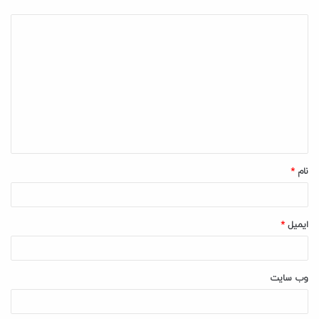
د
ی
د
گ
ا
ه
*
نام
*
ایمیل
*
وب‌ سایت